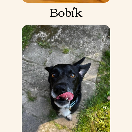
Bobík